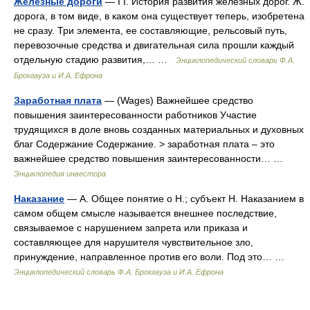
Железные дороги
— I I. История развития железных дорог. Ж.
дорога, в том виде, в каком она существует теперь, изобретена
не сразу. Три элемента, ее составляющие, рельсовый путь,
перевозочные средства и двигательная сила прошли каждый
отдельную стадию развития,… …
Энциклопедический словарь Ф.А.
Брокгауза и И.А. Ефрона
Заработная плата
— (Wages) Важнейшее средство
повышения заинтересованности работников Участие
трудящихся в доле вновь созданных материальных и духовных
благ Содержание Содержание. > заработная плата – это
важнейшее средство повышения заинтересованности… …
Энциклопедия инвестора
Наказание
— А. Общее понятие о Н.; субъект Н. Наказанием в
самом общем смысле называется внешнее последствие,
связываемое с нарушением запрета или приказа и
составляющее для нарушителя чувствительное зло,
принуждение, направленное против его воли. Под это… …
Энциклопедический словарь Ф.А. Брокгауза и И.А. Ефрона